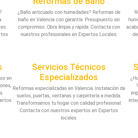
Reformas de Baño
?
¿Baño anticuado con humedades? Reformas de
R
a.
baño en Valencia con garantía. Presupuesto sin
hume
res
compromiso. Obra limpia y rápida. Contacta con
acaba
rtos
nuestros profesionales en Expertos Locales.
de
s
Servicios Técnicos
S
Especializados
tos en
¿Hu
iones,
Reformas especializadas en Valencia. Instalación de
os
imp
suelos, puertas, ventanas y carpintería a medida.
pertos
inte
Transformamos tu hogar con calidad profesional.
Contacta con nuestros expertos en Expertos
locales.