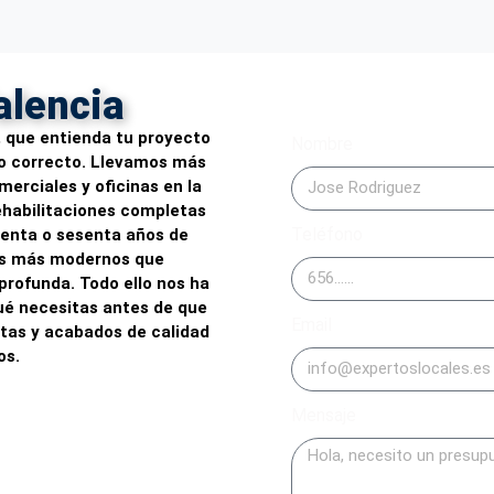
alencia
 que entienda tu proyecto
Nombre
tio correcto. Llevamos más
erciales y oficinas en la
ehabilitaciones completas
Teléfono
uenta o sesenta años de
os más modernos que
rofunda. Todo ello nos ha
ué necesitas antes de que
Email
stas y acabados de calidad
os.
Mensaje