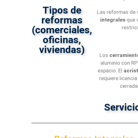
Tipos de
Las reformas de v
reformas
integrales
que v
(comerciales,
restri
oficinas,
viviendas)​
Los
cerramiento
aluminio con RP
espacio. El
acris
requiere licenci
cerrada
Servici