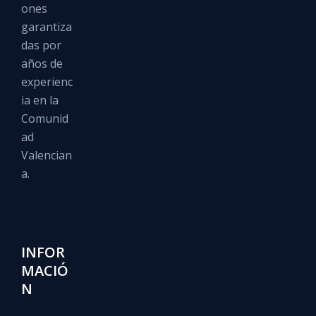
ones
garantiza
das por
años de
experienc
ia en la
Comunid
ad
Valencian
a.
INFOR
MACIÓ
N